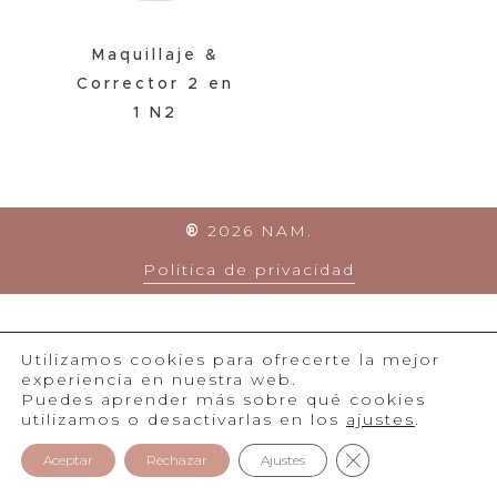
Maquillaje &
Corrector 2 en
1 N2
®
2026
NAM.
Política de privacidad
Utilizamos cookies para ofrecerte la mejor
experiencia en nuestra web.
Puedes aprender más sobre qué cookies
utilizamos o desactivarlas en los
ajustes
.
Cerrar el banner 
Aceptar
Rechazar
Ajustes