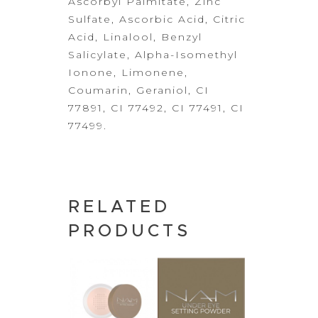
Ascorbyl Palmitate, Zinc
Sulfate,
Ascorbic Acid, Citric
Acid, Linalool, Benzyl
Salicylate, Alpha-Isomethyl
Ionone,
Limonene,
Coumarin, Geraniol, CI
77891, CI 77492, CI 77491, CI
77499.
RELATED
PRODUCTS