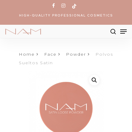
Skip
facebook
instagram
tiktok
to
HIGH-QUALITY PROFESSIONAL COSMETICS
main
content
Me
searc
Products
search
Home
Face
Powder
Polvos
Sueltos Satin