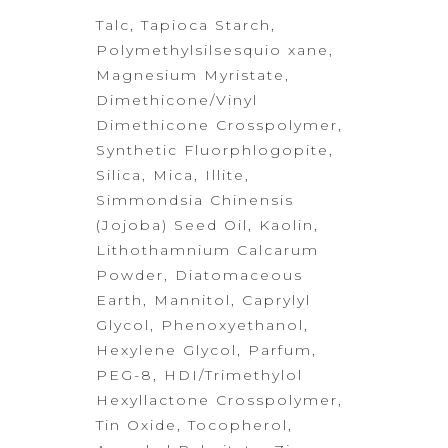
Talc, Tapioca Starch,
Polymethylsilsesquio xane,
Magnesium
Myristate,
Dimethicone/Vinyl
Dimethicone
Crosspolymer,
Synthetic Fluorphlogopite,
Silica, Mica, Illite,
Simmondsia
Chinensis
(Jojoba) Seed Oil, Kaolin,
Lithothamnium Calcarum
Powder, Diatomaceous
Earth, Mannitol, Caprylyl
Glycol, Phenoxyethanol,
Hexylene Glycol,
Parfum,
PEG-8, HDI/Trimethylol
Hexyllactone Crosspolymer,
Tin Oxide,
Tocopherol,