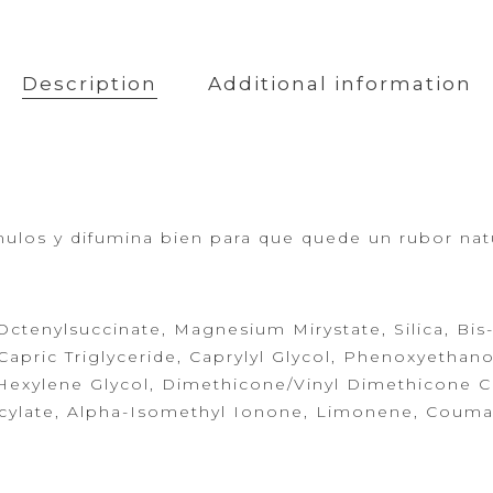
Description
Additional information
mulos y difumina bien para que quede
un rubor natu
ctenylsuccinate, Magnesium Mirystate, Silica, Bis-
Capric Triglyceride, Caprylyl Glycol, Phenoxyethano
exylene Glycol, Dimethicone/Vinyl Dimethicone C
licylate, Alpha-Isomethyl Ionone, Limonene,
Coumari