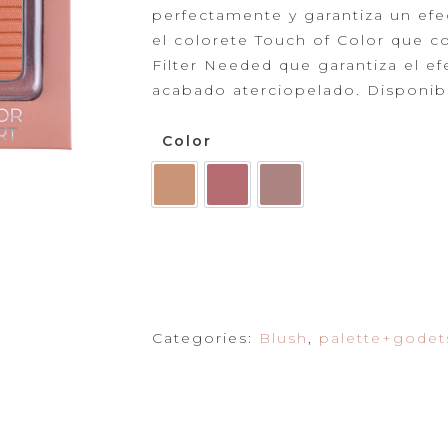
Powder
perfectamente y garantiza un efe
el colorete Touch
of Color que c
Primer
Filter Needed que garantiza el ef
acabado aterciopelado. Disponibl
Color
Categories:
Blush
,
palette+godet