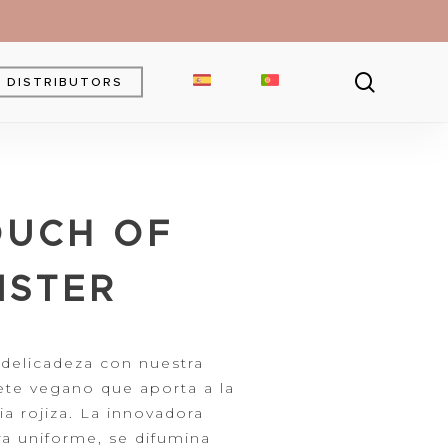
searc
DISTRIBUTORS
Brow Gel
Brow Pencil
OUCH OF
Powder
Eyebrow Pomade
ISTER
y delicadeza con nuestra
ete
vegano que aporta a la
a rojiza. La
innovadora
ra uniforme, se difumina